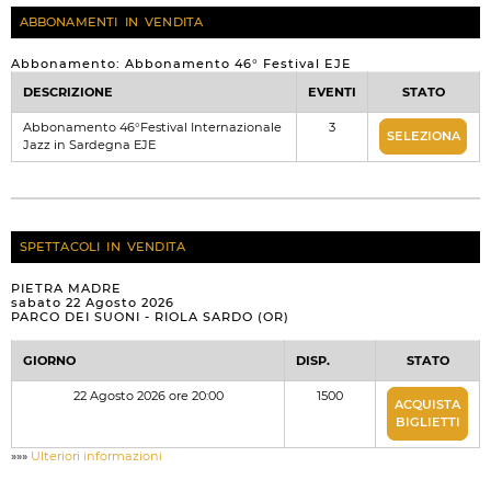
ABBONAMENTI IN VENDITA
Abbonamento: Abbonamento 46° Festival EJE
DESCRIZIONE
EVENTI
STATO
Abbonamento 46°Festival Internazionale
3
SELEZIONA
Jazz in Sardegna EJE
SPETTACOLI IN VENDITA
PIETRA MADRE
sabato 22 Agosto 2026
PARCO DEI SUONI - RIOLA SARDO (OR)
GIORNO
DISP.
STATO
22 Agosto 2026 ore 20:00
1500
ACQUISTA
BIGLIETTI
»»»
Ulteriori informazioni